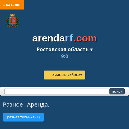
≡ каталог
arenda
rf
.com
Ростовская область ▾
9:0
личный кабинет
Разное . Аренда.
разная техника (1)